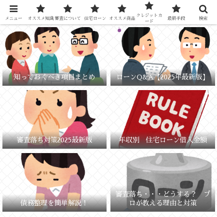
元銀行員が教える「失敗しないお金の選び方」
クレジットカ
メニュー
オススメ知識
審査について
住宅ローン
オススメ商品
最終手段
検索
ード
知っておくべき項目まとめ
ローンQ&A【2025年最新版】
審査落ち対策2025最新版
年収別 住宅ローン借入金額
審査落ち・・・どうする？ プ
債務整理を簡単解説！
ロが教える理由と対策