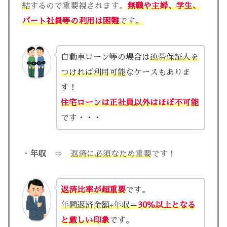
結
するので重要視されます。
無職や主婦、学生、
パート社員等の利用は
困難
です。
自動車ローン等の場合は
連帯保証人を
つければ利用可能
なケースもありま
す！
住宅ローンは正社員以外はほぼ不可能
です・・・
・
年収
⇒
返済に必須なため重要
です！
返済比率が超重要
です。
年間返済金額÷年収＝
30％以上となる
と厳しい印象
です。