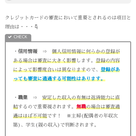
クレジットカードの審査において重要とされるのは項目と
理由は・・・☟
・
信用情報
⇒
個人信用情報に何らかの登録が
ある場合は審査に大きく影響
します。
登録の内容
によって影響度合いは異なります
ので、
登録があ
っても審査に通過する可能性はあります。
・
職業
⇒
安定した収入の有無は返済能力に直
結
するので重要視されます。
無職
の場合は審査通
過はほぼ不可能
です！ ※主婦(配偶者の年収次
第)、学生(親の収入)で判断されます。