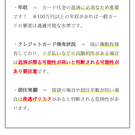
・
年収
⇒ カード代金の
返済に必須なため重要
です！ ※100万円以上の年収があれば一般カー
ドの審査は通過可能な水準です。
・
クレジットカード保有状況
⇒ 既に
複数枚保
有
しており、
リボ払いなどの高額利用がある場合
は
返済が滞る可能性が高い
と
判断される
可能性が
あり
要注意
です。
・
居住実績
⇒
賃貸
の場合や
居住年数が短い場
合は
夜逃げリスク
があると判断される危険性があ
ります。