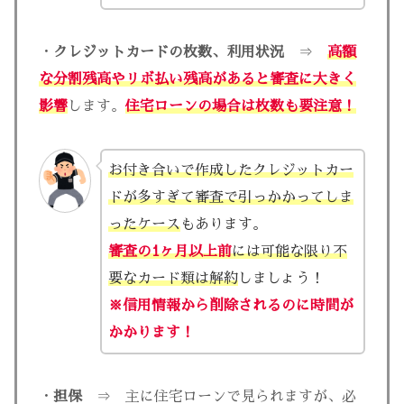
・
クレジットカードの枚数、利用状況
⇒
高額
な分割残高やリボ払い残高があると審査に大きく
影響
します。
住宅ローンの場合は枚数も要注意！
お付き合いで作成したクレジットカー
ドが多すぎて審査で引っかかってしま
ったケース
もあります。
審査の1ヶ月以上前
には可能な限り不
要なカード類は解約
しましょう！
※信用情報から削除されるのに時間が
かかります！
・
担保
⇒ 主に住宅ローンで見られますが、必