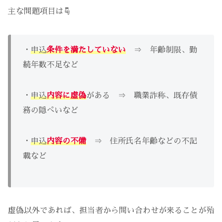
主な問題項目は☟
・
申込
条件を満たしていない
⇒ 年齢制限、勤
続年数不足など
・
申込
内容に虚偽
がある ⇒ 職業詐称、既存債
務の隠ぺいなど
・
申込
内容の不備
⇒ 住所氏名年齢などの不記
載など
虚偽以外であれば、担当者から問い合わせが来ることが殆