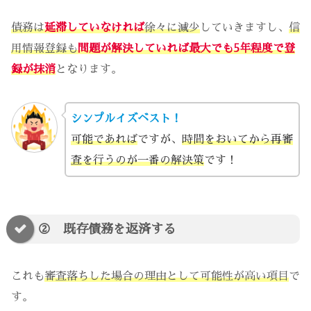
債務は
延滞していなければ
徐々に減少
していきますし、
信
用情報登録も
問題が解決していれば最大でも5年程度で登
録が抹消
となります。
シンプルイズベスト！
可能であれば
ですが、
時間をおいてから再審
査を行うのが一番の解決策
です！
② 既存債務を返済する
これも
審査落ちした場合の理由として可能性が高い項目
で
す。