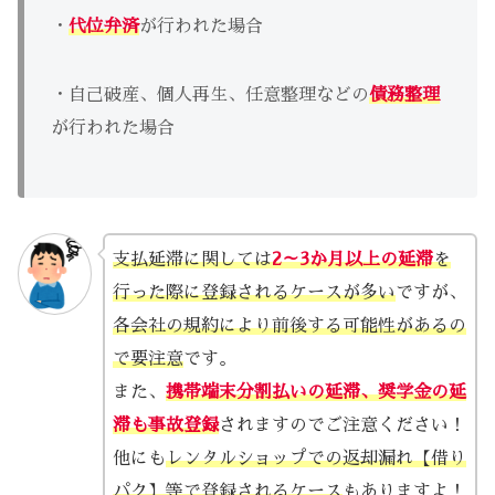
・
代位弁済
が行われた場合
・自己破産、個人再生、任意整理などの
債務整理
が行われた場合
支払延滞に関しては
2～3か月以上の延滞
を
行った際に登録されるケースが多い
ですが、
各会社の規約により前後する可能性があるの
で要注意
です。
また、
携帯端末分割払いの延滞、奨学金の延
滞も事故登録
されますのでご注意ください！
他にも
レンタルショップでの返却漏れ【借り
パク】等で登録されるケース
もありますよ！