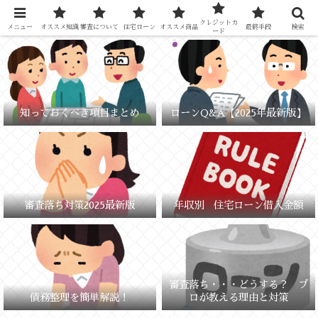
元銀行員が教える「失敗しないお金の選び方」
クレジットカ
メニュー
オススメ知識
審査について
住宅ローン
オススメ商品
最終手段
検索
ード
知っておくべき項目まとめ
ローンQ&A【2025年最新版】
審査落ち対策2025最新版
年収別 住宅ローン借入金額
審査落ち・・・どうする？ プ
債務整理を簡単解説！
ロが教える理由と対策