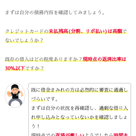
まずは自分の債務内容を確認してみましょう。
クレジットカードの
未払残高(分割、リボ払い)は高額
で
ないでしょうか？
既存の借入はどの程度ありますか？
現時点の返済比率は
30％以下
ですか？
既に
借金まみれの方は必然的に審査に通過し
づらい
です。
まずは自分の状況を再確認し、
過剰な借り入
れ申し込みとなっていないかを確認
しましょ
う！
現時点での
返済が厳しい
ようでしたら
時間を