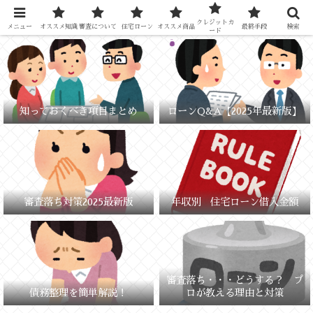
元銀行員が教える「失敗しないお金の選び方」
クレジットカ
メニュー
オススメ知識
審査について
住宅ローン
オススメ商品
最終手段
検索
ード
知っておくべき項目まとめ
ローンQ&A【2025年最新版】
審査落ち対策2025最新版
年収別 住宅ローン借入金額
審査落ち・・・どうする？ プ
債務整理を簡単解説！
ロが教える理由と対策