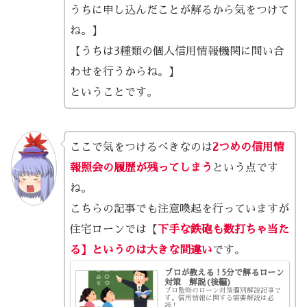
うちに申し込んだことが解るから気をつけて
ね。】
【うちは3種類の個人信用情報機関に問い合
わせを行うからね。】
ということです。
ここで気をつけるべきなのは
2つめの信用情
報照会の履歴が残ってしまう
という点です
ね。
こちらの記事でも注意喚起を行っていますが
住宅ローンでは【
下手な鉄砲も数打ちゃ当た
る】というのは大きな間違い
です。
プロが教える！5分で解るローン
対策 解説(後編)
プロ監修のローン対策個別解説記事で
す。信用情報に関する需要解説は必
読！