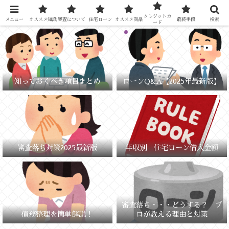
元銀行員が教える「失敗しないお金の選び方」
クレジットカ
メニュー
オススメ知識
審査について
住宅ローン
オススメ商品
最終手段
検索
ード
知っておくべき項目まとめ
ローンQ&A【2025年最新版】
審査落ち対策2025最新版
年収別 住宅ローン借入金額
審査落ち・・・どうする？ プ
債務整理を簡単解説！
ロが教える理由と対策