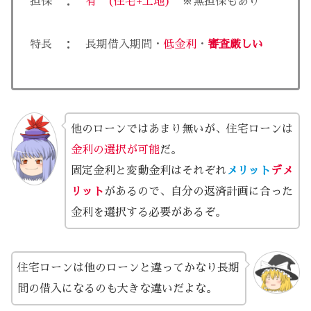
担保 ：
有 (住宅+土地)
※無担保もあり
特長 ： 長期借入期間・
低金利
・
審査厳しい
他のローンではあまり無いが、住宅ローンは
金利の選択が可能
だ。
固定金利と変動金利はそれぞれ
メリット
デメ
リット
があるので、自分の返済計画に合った
金利を選択する必要があるぞ。
住宅ローンは他のローンと違ってかなり長期
間の借入になるのも大きな違いだよな。