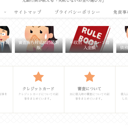
元銀行員が教える「失敗しないお金の選び方」
リ
サイトマップ
プライバシーポリシー
免責事
5年最
審査落ち対策2025最新
年収別 住宅ローン借
版
入金額
債務
クレジットカード
審査について
記事を
クレジットカードについての記
主に借入時の審査についての記
借入
事をまとめています。
事をまとめています。
した