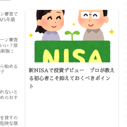
ン審査で
25年最
ーン審査
いい？原
最新版：
ら始める
新NISAで投資デビュー プロが教え
プ
る初心者こそ抑えておくべきポイン
ト
れないと
めのおす
を貸すの
危険な落