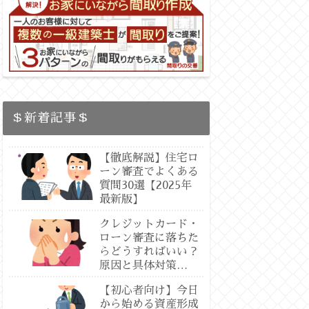
＄新着記事＄
【徹底解説】住宅ロ
ーン審査でよくある
質問30選【2025年
最新版】
クレジットカード・
ローン審査に落ちた
らどうすればいい？
原因と具体対策
【2025最新版：専
【初心者向け】今日
門徹底解説】
から始める資産形成