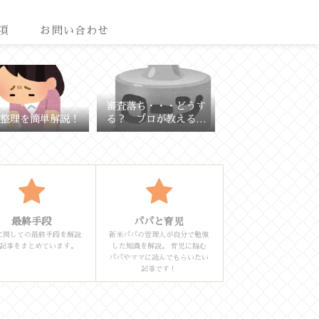
項
お問い合わせ
審査落ち・・・どうす
整理を簡単解説！
る？ プロが教える理
由と対策
最終手段
パパと育児
に関しての最終手段を解説
新米パパの管理人が自分で勉強
記事をまとめています。
した知識を解説。 育児に臨む
パパやママに読んでもらいたい
記事です！