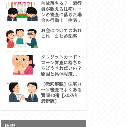
何故落ちる？ 銀行
員が教える住宅ロー
ンの審査に落ちた場
合の行動！ 住宅ロ
ーン 虎の巻②
お金についてのあれ
これ まとめ記事
クレジットカード・
ローン審査に落ちた
らどうすればいい？
原因と具体対策
【2025最新版：専
【徹底解説】住宅ロ
門徹底解説】
ーン審査でよくある
質問30選【2025年
最新版】
検索