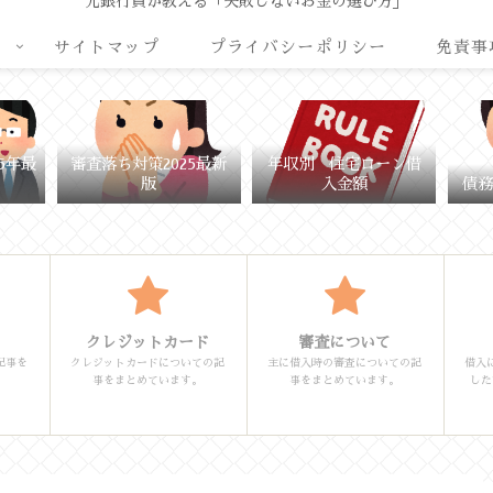
元銀行員が教える「失敗しないお金の選び方」
リ
サイトマップ
プライバシーポリシー
免責事
5年最
審査落ち対策2025最新
年収別 住宅ローン借
版
入金額
債務
クレジットカード
審査について
記事を
クレジットカードについての記
主に借入時の審査についての記
借入
事をまとめています。
事をまとめています。
した