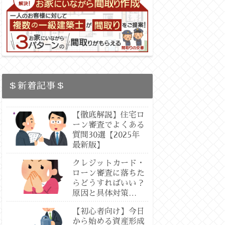
＄新着記事＄
【徹底解説】住宅ロ
ーン審査でよくある
質問30選【2025年
最新版】
クレジットカード・
ローン審査に落ちた
らどうすればいい？
原因と具体対策
【2025最新版：専
【初心者向け】今日
門徹底解説】
から始める資産形成