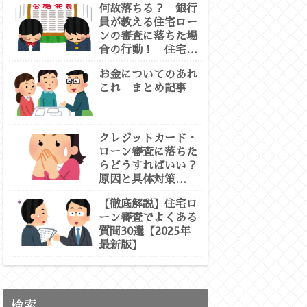
何故落ちる？ 銀行
員が教える住宅ロー
ンの審査に落ちた場
合の行動！ 住宅ロ
ーン 虎の巻②
お金についてのあれ
これ まとめ記事
クレジットカード・
ローン審査に落ちた
らどうすればいい？
原因と具体対策
【2025最新版：専
【徹底解説】住宅ロ
門徹底解説】
ーン審査でよくある
質問30選【2025年
最新版】
検索