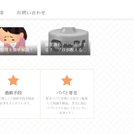
項
お問い合わせ
審査落ち・・・どうす
整理を簡単解説！
る？ プロが教える理
由と対策
最終手段
パパと育児
に関しての最終手段を解説
新米パパの管理人が自分で勉強
記事をまとめています。
した知識を解説。 育児に臨む
パパやママに読んでもらいたい
記事です！