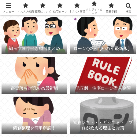
元銀行員が教える「失敗しないお金の選び方」
クレジットカ
メニュー
オススメ知識
審査について
住宅ローン
オススメ商品
最終手段
検索
ード
知っておくべき項目まとめ
ローンQ&A【2025年最新版】
審査落ち対策2025最新版
年収別 住宅ローン借入金額
審査落ち・・・どうする？ プ
債務整理を簡単解説！
ロが教える理由と対策