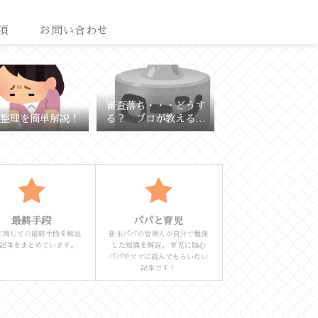
項
お問い合わせ
審査落ち・・・どうす
整理を簡単解説！
る？ プロが教える理
由と対策
最終手段
パパと育児
に関しての最終手段を解説
新米パパの管理人が自分で勉強
記事をまとめています。
した知識を解説。 育児に臨む
パパやママに読んでもらいたい
記事です！