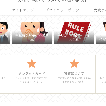
元銀行員が教える「失敗しないお金の選び方」
リ
サイトマップ
プライバシーポリシー
免責事
審査落ち対策2025最新
年収別 住宅ローン借
5年最
版
入金額
債務
クレジットカード
審査について
記事を
クレジットカードについての記
主に借入時の審査についての記
借入
事をまとめています。
事をまとめています。
した