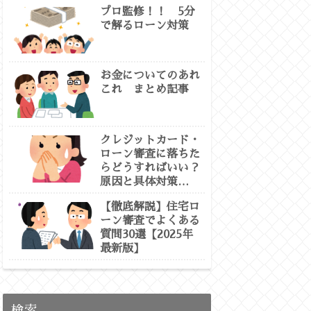
ーン 虎の巻②
プロ監修！！ 5分
で解るローン対策
お金についてのあれ
これ まとめ記事
クレジットカード・
ローン審査に落ちた
らどうすればいい？
原因と具体対策
【2025最新版：専
【徹底解説】住宅ロ
門徹底解説】
ーン審査でよくある
質問30選【2025年
最新版】
検索