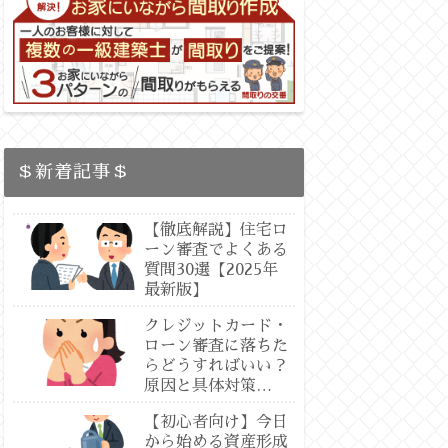
＄新着記事＄
【徹底解説】住宅ロ
ーン審査でよくある
質問30選【2025年
最新版】
クレジットカード・
ローン審査に落ちた
らどうすればいい？
原因と具体対策
【2025最新版：専
【初心者向け】今日
門徹底解説】
から始める資産形成