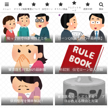
元銀行員が教える「失敗しないお金の選び方」
クレジットカ
メニュー
オススメ知識
審査について
住宅ローン
オススメ商品
最終手段
検索
ード
知っておくべき項目まとめ
ローンQ&A【2025年最新版】
審査落ち対策2025最新版
年収別 住宅ローン借入金額
審査落ち・・・どうする？ プ
債務整理を簡単解説！
ロが教える理由と対策