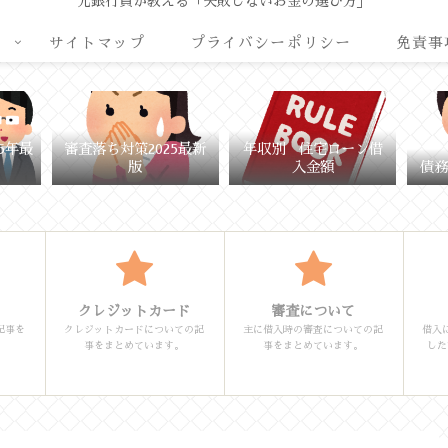
元銀行員が教える「失敗しないお金の選び方」
リ
サイトマップ
プライバシーポリシー
免責事
5年最
審査落ち対策2025最新
年収別 住宅ローン借
版
入金額
債務
クレジットカード
審査について
記事を
クレジットカードについての記
主に借入時の審査についての記
借入
事をまとめています。
事をまとめています。
した