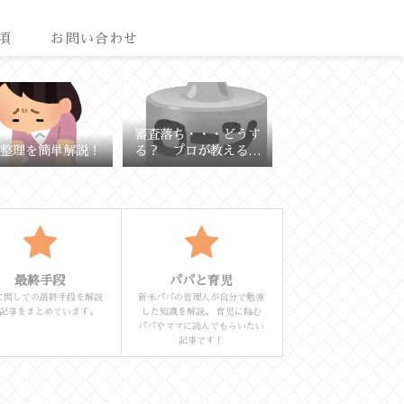
項
お問い合わせ
審査落ち・・・どうす
整理を簡単解説！
る？ プロが教える理
由と対策
最終手段
パパと育児
に関しての最終手段を解説
新米パパの管理人が自分で勉強
記事をまとめています。
した知識を解説。 育児に臨む
パパやママに読んでもらいたい
記事です！