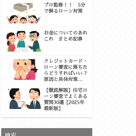
ーン 虎の巻②
プロ監修！！ 5分
で解るローン対策
お金についてのあれ
これ まとめ記事
クレジットカード・
ローン審査に落ちた
らどうすればいい？
原因と具体対策
【2025最新版：専
【徹底解説】住宅ロ
門徹底解説】
ーン審査でよくある
質問30選【2025年
最新版】
検索