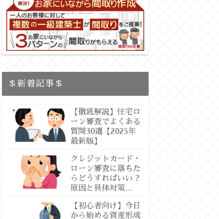
＄新着記事＄
【徹底解説】住宅ロ
ーン審査でよくある
質問30選【2025年
最新版】
クレジットカード・
ローン審査に落ちた
らどうすればいい？
原因と具体対策
【2025最新版：専
【初心者向け】今日
門徹底解説】
から始める資産形成