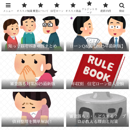
元銀行員が教える「失敗しないお金の選び方」
クレジットカ
メニュー
オススメ知識
審査について
住宅ローン
オススメ商品
最終手段
検索
ード
知っておくべき項目まとめ
ローンQ&A【2025年最新版】
審査落ち対策2025最新版
年収別 住宅ローン借入金額
審査落ち・・・どうする？ プ
債務整理を簡単解説！
ロが教える理由と対策