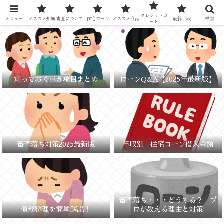
元銀行員が教える「失敗しないお金の選び方」
クレジットカ
メニュー
オススメ知識
審査について
住宅ローン
オススメ商品
最終手段
検索
ード
知っておくべき項目まとめ
ローンQ&A【2025年最新版】
審査落ち対策2025最新版
年収別 住宅ローン借入金額
審査落ち・・・どうする？ プ
債務整理を簡単解説！
ロが教える理由と対策