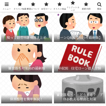
元銀行員が教える「失敗しないお金の選び方」
クレジットカ
メニュー
オススメ知識
審査について
住宅ローン
オススメ商品
最終手段
検索
ード
知っておくべき項目まとめ
ローンQ&A【2025年最新版】
審査落ち対策2025最新版
年収別 住宅ローン借入金額
審査落ち・・・どうする？ プ
債務整理を簡単解説！
ロが教える理由と対策