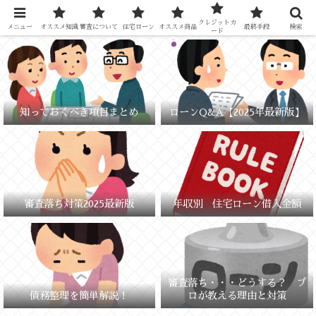
元銀行員が教える「失敗しないお金の選び方」
クレジットカ
メニュー
オススメ知識
審査について
住宅ローン
オススメ商品
最終手段
検索
ード
知っておくべき項目まとめ
ローンQ&A【2025年最新版】
審査落ち対策2025最新版
年収別 住宅ローン借入金額
審査落ち・・・どうする？ プ
債務整理を簡単解説！
ロが教える理由と対策