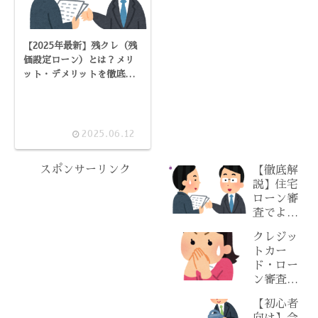
【2025年最新】残クレ（残
価設定ローン）とは？メリ
ット・デメリットを徹底解
説！
2025.06.12
スポンサーリンク
【徹底解
説】住宅
ローン審
査でよく
ある質問
クレジッ
30選
トカー
【2025年
ド・ロー
最新版】
ン審査に
落ちたら
【初心者
どうすれ