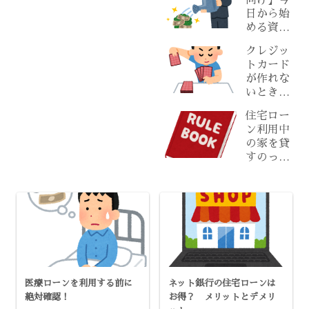
向け】今
ばいい？
日から始
原因と具
める資産
体対策
形成の基
【2025最
クレジッ
本ステッ
新版：専
トカード
プ
門徹底解
が作れな
説】
いときの
対策と審
住宅ロー
査がゆる
ン利用中
めのおす
の家を貸
すめカー
すのって
ド
アリ？知
らないと
危険な落
とし穴
医療ローンを利用する前に
ネット銀行の住宅ローンは
絶対確認！
お得？ メリットとデメリ