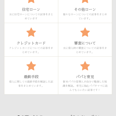
住宅ローン
その他ローン
主に住宅ローンについての記事をまと
様々なローンについての記事をまとめ
めています
ています。
クレジットカード
審査について
クレジットカードについての記事をま
主に借入時の審査についての記事をま
とめています。
とめています。
最終手段
パパと育児
借入に関しての最終手段を解説した記
新米パパの管理人が自分で勉強した知
事をまとめています。
識を解説。 育児に臨むパパやママに読
んでもらいたい記事です！