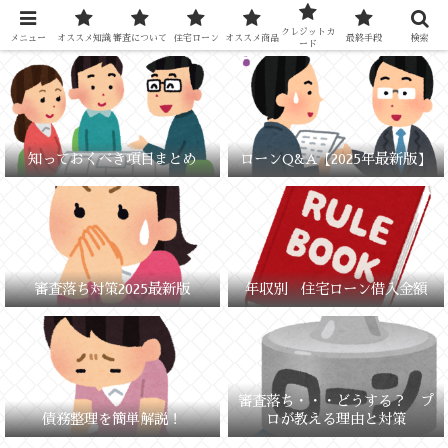
元銀行員が教える「失敗しないお金の選び方」
クレジットカ
メニュー
オススメ知識
審査について
住宅ローン
オススメ商品
最終手段
検索
ード
知っておくべき項目まとめ
ローンQ&A【2025年最新版】
審査落ち対策2025最新版
年収別 住宅ローン借入金額
審査落ち・・・どうする？ プ
債務整理を簡単解説！
ロが教える理由と対策