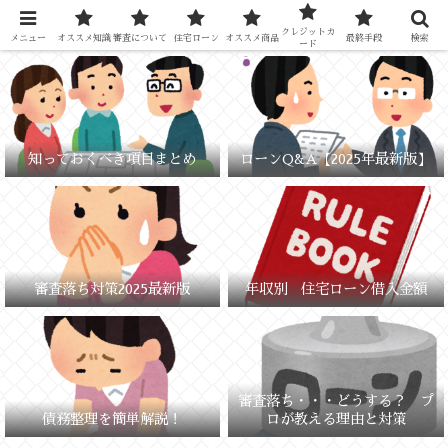
元銀行員が教える「失敗しないお金の選び方」
クレジットカ
メニュー
オススメ知識
審査について
住宅ローン
オススメ商品
最終手段
検索
ード
知っておくべき項目まとめ
ローンQ&A【2025年最新版】
審査落ち対策2025最新版
年収別 住宅ローン借入金額
審査落ち・・・どうする？ プ
債務整理を簡単解説！
ロが教える理由と対策