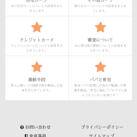
住宅ローン
その他ローン
主に住宅ローンについての記事をまと
様々なローンについての記事をまとめ
めています
ています。
クレジットカード
審査について
クレジットカードについての記事をま
主に借入時の審査についての記事をま
とめています。
とめています。
最終手段
パパと育児
借入に関しての最終手段を解説した記
新米パパの管理人が自分で勉強した知
事をまとめています。
識を解説。 育児に臨むパパやママに読
んでもらいたい記事です！
お問い合わせ
プライバシーポリシー
免責事項
サイトマップ