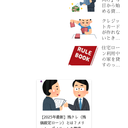
向け】今
ばいい？
日から始
原因と具
める資産
体対策
形成の基
【2025最
クレジッ
本ステッ
新版：専
トカード
プ
門徹底解
が作れな
説】
いときの
対策と審
住宅ロー
査がゆる
ン利用中
めのおす
の家を貸
すめカー
すのって
ド
アリ？知
らないと
危険な落
とし穴
【2025年最新】残クレ（残
価設定ローン）とは？メリ