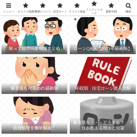
元銀行員が教える「失敗しないお金の選び方」
クレジットカ
メニュー
オススメ知識
審査について
住宅ローン
オススメ商品
最終手段
検索
ード
知っておくべき項目まとめ
ローンQ&A【2025年最新版】
審査落ち対策2025最新版
年収別 住宅ローン借入金額
審査落ち・・・どうする？ プ
債務整理を簡単解説！
ロが教える理由と対策