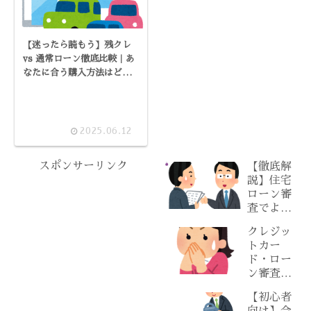
【迷ったら読もう】残クレ
vs 通常ローン徹底比較｜あ
なたに合う購入方法はどっ
ち？
2025.06.12
スポンサーリンク
【徹底解
説】住宅
ローン審
査でよく
ある質問
クレジッ
30選
トカー
【2025年
ド・ロー
最新版】
ン審査に
落ちたら
【初心者
どうすれ