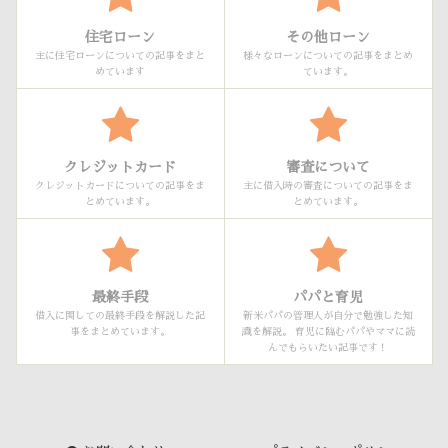
住宅ローン
その他ローン
主に住宅ローンについての記事をまと
様々なローンについての記事をまとめ
めています
ています。
クレジットカード
審査について
クレジットカードについての記事をま
主に借入時の審査についての記事をま
とめています。
とめています。
最終手段
パパと育児
借入に関しての最終手段を解説した記
新米パパの管理人が自分で勉強した知
事をまとめています。
識を解説。 育児に臨むパパやママに読
んでもらいたい記事です！