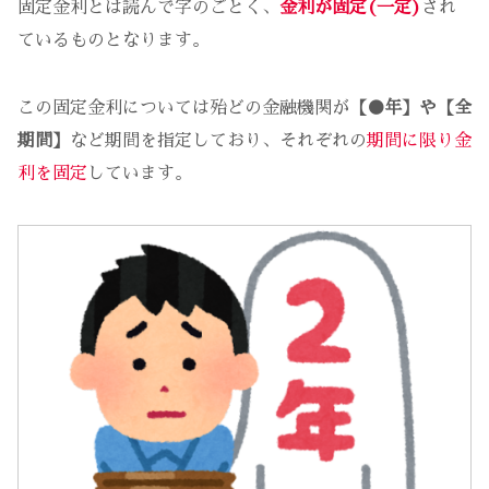
固定金利とは読んで字のごとく、
金利が固定(一定)
され
ているものとなります。
この固定金利については殆どの金融機関が
【●年】や【全
期間】
など期間を指定しており、それぞれの
期間に限り金
利を固定
しています。