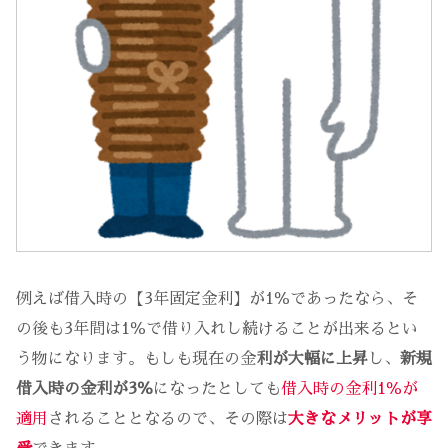
例えば借入時の【3年固定金利】が1％であったなら、そ
の後も3年間は1％で借り入れし続けることが出来るとい
う物になります。もしも現在の金
利が大幅に上昇
し、
新規
借入時の金利が3％
になったとしても
借入時の金利1％が
適用
されることとなるので、その際は
大きなメリットが享