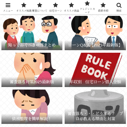
元銀行員が教える「失敗しないお金の選び方」
クレジットカ
メニュー
オススメ知識
審査について
住宅ローン
オススメ商品
最終手段
検索
ード
知っておくべき項目まとめ
ローンQ&A【2025年最新版】
審査落ち対策2025最新版
年収別 住宅ローン借入金額
審査落ち・・・どうする？ プ
債務整理を簡単解説！
ロが教える理由と対策