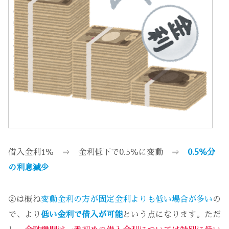
借入金利1％ ⇒ 金利低下で0.5％に変動 ⇒
0.5％分
の利息減少
②は概ね
変動金利の方が固定金利よりも低い場合が多い
の
で、より
低い金利で借入が可能
という点になります。ただ